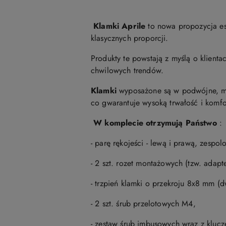
Klamki Aprile
to nowa propozycja es
klasycznych proporcji.
Produkty te powstają z myślą o klien
chwilowych trendów.
Klamki
wyposażone są w podwójne, me
co gwarantuje wysoką trwałość i komfo
W komplecie otrzymują Państwo
:
- parę rękojeści - lewą i prawą, zesp
- 2 szt. rozet montażowych (tzw. adap
- trzpień klamki o przekroju 8x8 mm (
- 2 szt. śrub przelotowych M4,
- zestaw śrub imbusowych wraz z kluc