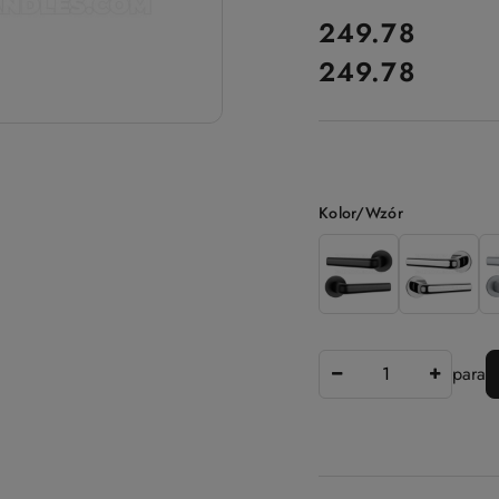
cena:
249.78
249.78
Cena:
Wariant
Kolor/Wzór
Ilość
para
Dostępność