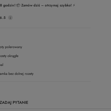
8 godzin! 📦 Zamów dziś – otrzymaj szybko! ⚡
6.5
łoty polerowany
ozety okrągłe
nal
lamka bez dolnej rozety
ZADAJ PYTANIE