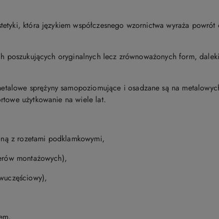
tetyki, która językiem współczesnego wzornictwa wyraża powrót
tach poszukujących oryginalnych lecz zrównoważonych form, dale
talowe sprężyny samopoziomujące i osadzane są na metalowyc
rtowe użytkowanie na wiele lat.
oloną z rozetami podklamkowymi,
terów montażowych),
dwuczęściowy),
zem,