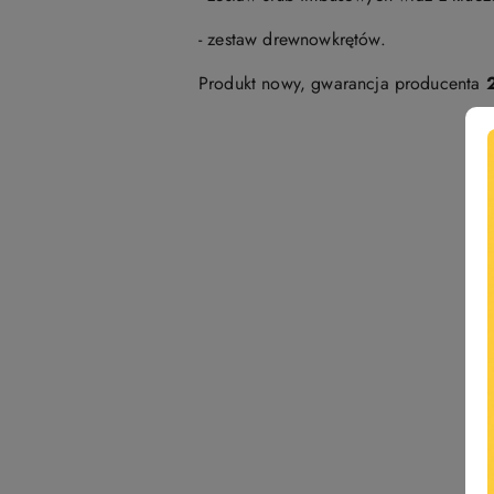
- zestaw drewnowkrętów.
Produkt nowy, gwarancja producenta
Pomiń karuzelę produktów