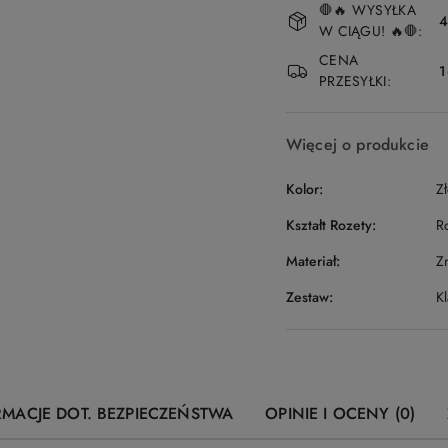
🛑🔥 WYSYŁKA
i
4
W CIĄGU! 🔥🛑:
dostawa
CENA
1
PRZESYŁKI:
Więcej o produkcie
Kolor:
Z
Kształt Rozety:
R
Materiał:
Z
Zestaw:
K
RMACJE DOT. BEZPIECZEŃSTWA
OPINIE I OCENY (0)