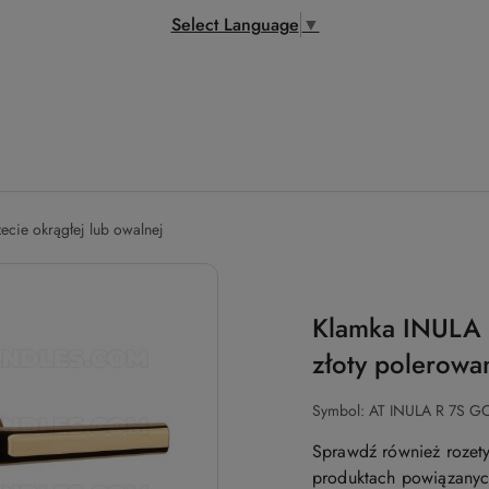
Select Language
▼
zecie okrągłej lub owalnej
Klamka INULA 
złoty polerow
Symbol:
AT INULA R 7S G
Sprawdź również rozety
produktach powiązanych