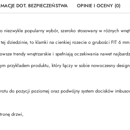
RMACJE DOT. BEZPIECZEŃSTWA
OPINIE I OCENY (0)
to niezwykle popularny wybór, szeroko stosowany w różnych wnęt
tej dziedzinie, to klamki na cienkiej rozecie o grubości FIT 6 mm
nowsze trendy wnętrzarskie i spełniają oczekiwania nawet najbard
łym przykładem produktu, który łączy w sobie nowoczesny design
otu do pozycji poziomej oraz podwójny system docisków imbus
stronę drzwi,