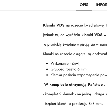
OPIS
INFO
Klamki VDS
na rozecie kwadratowej 
Jednak to, co wyróżnia
k
lamki VDS
w 
Te produkty świetnie wpisują się w naj
Klamki na rozecie okrągłej są doskona
Wykonanie - ZnAl;
Grubość rozety: 6 mm;
Klamka posiada wspomaganie powr
W komplecie otrzymują Państwo
:
- komplet 2 klamek - na jedną i druga 
- trzpień klamki o przekroju 8x8 mm,