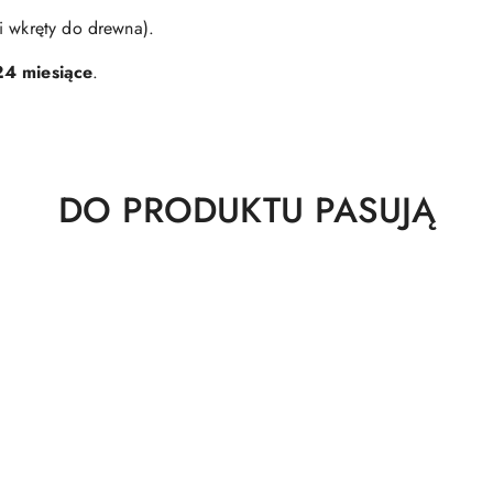
i wkręty do drewna).
24 miesiące
.
Produkty
DO PRODUKTU PASUJĄ
o
statusie: