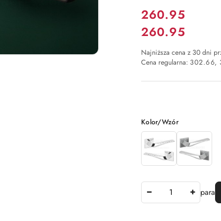
Cena:
260.95
260.95
Cena:
Najniższa cena z 30 dni p
Cena regularna:
302.66
Wariant
Kolor/Wzór
Ilość
para