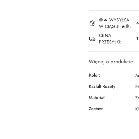
Dostępność
🛑🔥 WYSYŁKA
i
4
W CIĄGU! 🔥🛑:
dostawa
CENA
1
PRZESYŁKI:
Więcej o produkcie
Kolor:
An
Kształt Rozety:
R
Materiał:
Z
Zestaw:
K