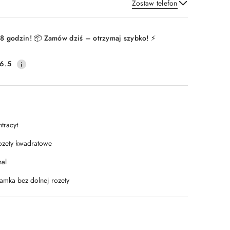
Zostaw telefon
Wyślij
8 godzin! 📦 Zamów dziś – otrzymaj szybko! ⚡
6.5
tracyt
ozety kwadratowe
nal
lamka bez dolnej rozety