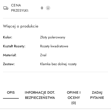
Wyślij
dostawa
CENA
0
PRZESYŁKI:
Więcej o produkcie
Kolor:
Złoty polerowany
Kształt Rozety:
Rozety kwadratowe
Materiał:
Znal
Zestaw:
Klamka bez dolnej rozety
OPIS
INFORMACJE DOT.
OPINIE I
ZADAJ
BEZPIECZEŃSTWA
OCENY
PYTANIE
(0)