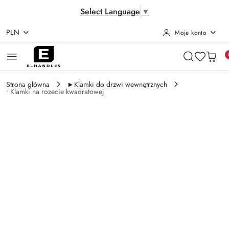
Select Language
▼
PLN
Moje konto
Przejdź do treści głównej
Przejdź do wyszukiwarki
Przejdź do moje konto
Przejdź do menu głównego
Przejdź do opisu produktu
Przejdź do stopki
Strona główna
►Klamki do drzwi wewnętrznych
• Klamki na rozecie kwadratowej