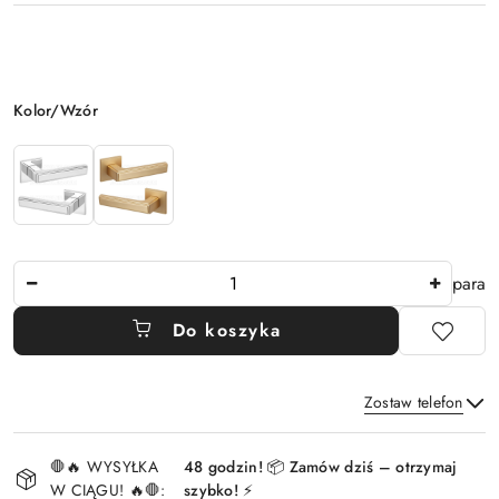
Wariant
Kolor/Wzór
Ilość
para
Do koszyka
Zostaw telefon
Dostępność
🛑🔥 WYSYŁKA
48 godzin! 📦 Zamów dziś – otrzymaj
i
W CIĄGU! 🔥🛑:
szybko! ⚡