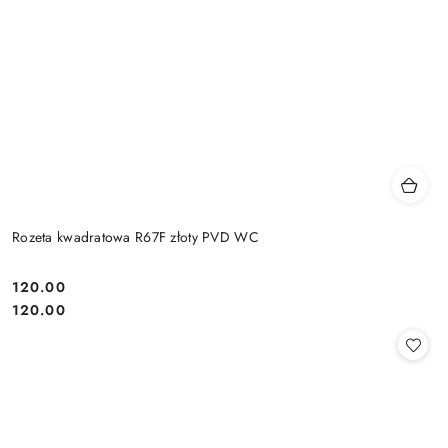
Rozeta kwadratowa R67F złoty PVD WC
Cena:
120.00
Cena:
120.00