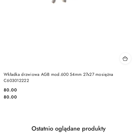
Wkładka drzwiowa AGB mod.600 54mm 27x27 mosiężna
C603012222
Cena:
80.00
Cena:
80.00
Produkty
Ostatnio oglądane produkty
Pomiń karuzelę produktów
o