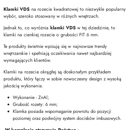
Klamki VDS
na rozecie kwadratowej to niezwykle popularny
wybór, szeroko stosowany w różnych wnętrzach.
Jednak to, co wyróżnia
k
lamki VDS
w tej dziedzinie, to
klamki na cienkiej rozecie o grubości FIT 6 mm.
Te produkty świetnie wpisują się w najnowsze trendy
wnętrzarskie i spełniają oczekiwania nawet najbardziej
wymagających klientów.
Klamki na rozecie okrągłej są doskonałym przykładem
produktu, który łączy w sobie nowoczesny design z wysoką
jakością wykonania.
Wykonanie - ZnAl;
Grubość rozety: 6 mm;
Klamka posiada wspomaganie powrotu do pozycji
poziomej oraz podwójny system docisków imbusowych.
W komplecie otrzymują Państwo
: