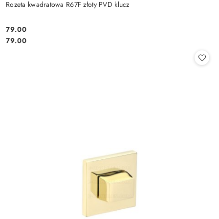
Rozeta kwadratowa R67F złoty PVD klucz
Cena:
79.00
Cena:
79.00