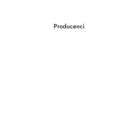
statusie:
Producenci
Pomiń karuzelę producentów
ABLOY
ABUS
AGAS
AGB
AMIG