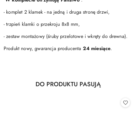
- komplet 2 klamek - na jedną i druga stronę drzwi,
- trzpień klamki o przekroju 8x8 mm,
- zestaw montażowy (śruby przelotowe i wkręty do drewna).
Produkt nowy, gwarancja producenta
24 miesiące
.
Produkty
DO PRODUKTU PASUJĄ
Pomiń karuzelę produktów
o
statusie: