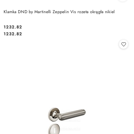
Klamka DND by Martinelli Zeppelin Vis rozeta okrągła nikiel
Cena:
1232.82
Cena:
1232.82