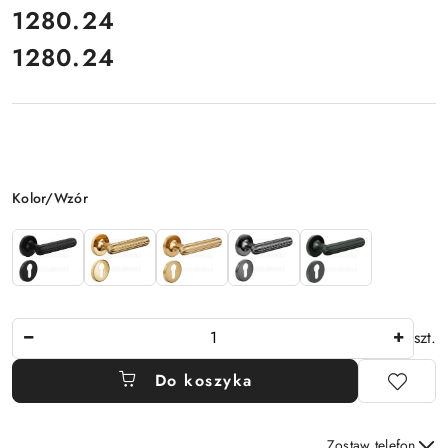
cena:
1280.24
1280.24
Cena:
Wariant
Kolor/Wzór
Ilość
szt.
Do koszyka
Zostaw telefon