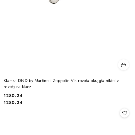
Klamka DND by Martinelli Zeppelin Vis rozeta okrągła nikiel z
rozetą na klucz
Cena:
1280.24
Cena:
1280.24