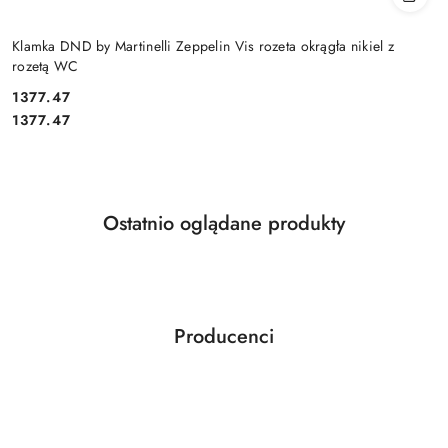
Klamka DND by Martinelli Zeppelin Vis rozeta okrągła nikiel z
rozetą WC
Cena:
1377.47
Cena:
1377.47
Produkty
Ostatnio oglądane produkty
Pomiń karuzelę produktów
o
statusie:
Producenci
Pomiń karuzelę producentów
ABLOY