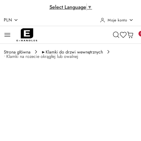
Select Language
▼
PLN
Moje konto
Przejdź do treści głównej
Przejdź do wyszukiwarki
Przejdź do moje konto
Przejdź do menu głównego
Przejdź do opisu produktu
Przejdź do stopki
Strona główna
►Klamki do drzwi wewnętrznych
• Klamki na rozecie okrągłej lub owalnej