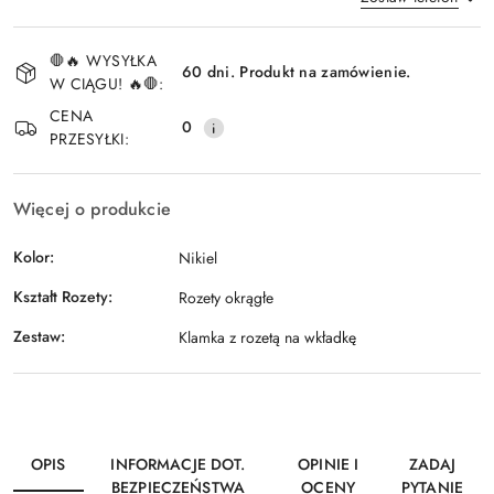
Dostępność
🛑🔥 WYSYŁKA
i
60 dni. Produkt na zamówienie.
W CIĄGU! 🔥🛑:
Wyślij
dostawa
CENA
0
PRZESYŁKI:
Więcej o produkcie
Kolor:
Nikiel
Kształt Rozety:
Rozety okrągłe
Zestaw:
Klamka z rozetą na wkładkę
OPIS
INFORMACJE DOT.
OPINIE I
ZADAJ
BEZPIECZEŃSTWA
OCENY
PYTANIE