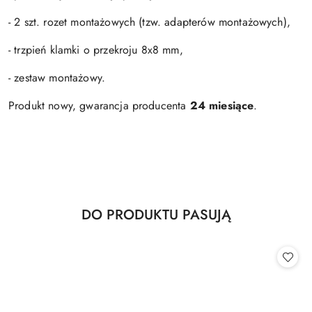
- 2 szt. rozet montażowych (tzw. adapterów montażowych),
- trzpień klamki o przekroju 8x8 mm,
- zestaw montażowy.
Produkt nowy, gwarancja producenta
24 miesiące
.
Produkty
DO PRODUKTU PASUJĄ
Pomiń karuzelę produktów
o
statusie: