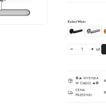
Wariant
Kolor/Wzór
Ilość
szt.
Dostępność
🛑🔥 WYSYŁKA
i
6
W CIĄGU! 🔥🛑:
dostawa
CENA
PRZESYŁKI: