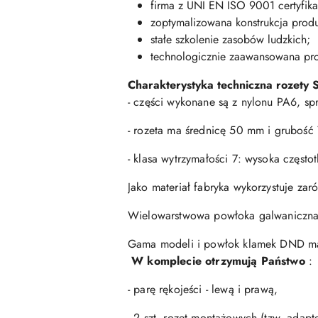
firma z UNI EN ISO 9001 certyfika
zoptymalizowana konstrukcja produ
stałe szkolenie zasobów ludzkich;
technologicznie zaawansowana pr
Charakterystyka techniczna rozety 
- części wykonane są z nylonu PA6, sp
- rozeta ma średnicę 50 mm i grubość
- klasa wytrzymałości 7: wysoka częst
Jako materiał fabryka wykorzystuje zar
Wielowarstwowa powłoka galwaniczna 
Gama modeli i powłok klamek DND mark
W komplecie otrzymują Państwo
:
- parę rękojeści - lewą i prawą,
- 2 szt. rozet montażowych (tzw. adap