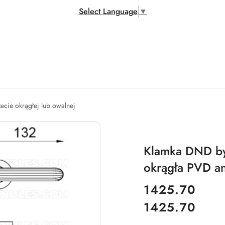
Select Language
▼
zecie okrągłej lub owalnej
Klamka DND by 
okrągła PVD an
cena:
1425.70
1425.70
Cena: