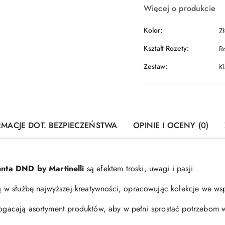
Więcej o produkcie
Kolor:
Z
Kształt Rozety:
R
Zestaw:
K
RMACJE DOT. BEZPIECZEŃSTWA
OPINIE I OCENY (0)
nta DND by Martinelli
są efektem troski, uwagi i pasji.
w służbę najwyższej kreatywności, opracowując kolekcje we wsp
zbogacają asortyment produktów, aby w pełni sprostać potrzebom