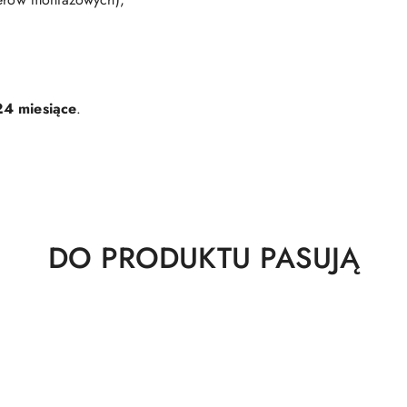
24 miesiące
.
Produkty
DO PRODUKTU PASUJĄ
o
statusie: