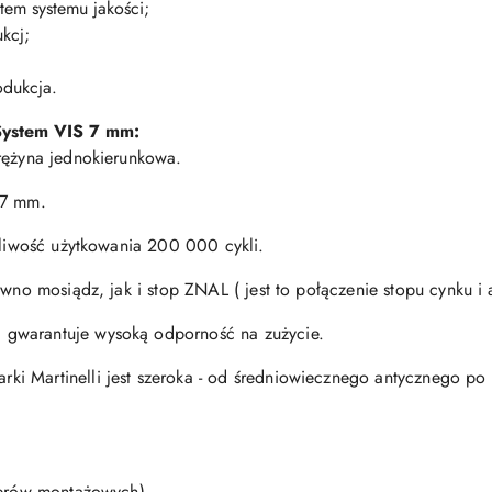
tem systemu jakości;
kcj;
odukcja.
S
ystem VIS 7 mm:
rężyna jednokierunkowa.
 7 mm.
otliwość użytkowania 200 000 cykli.
ówno mosiądz, jak i stop ZNAL ( jest to połączenie stopu cynku i
gwarantuje wysoką odporność na zużycie.
i Martinelli jest szeroka - od średniowiecznego antycznego po
terów montażowych),