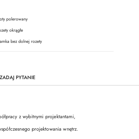
łoty polerowany
ozety okrągłe
lamka bez dolnej rozety
ZADAJ PYTANIE
ółpracy z wybitnymi projektantami,
 współczesnego projektowania wnętrz.