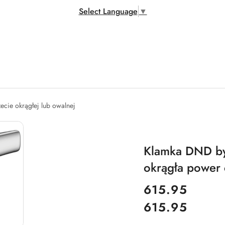
Select Language
▼
zecie okrągłej lub owalnej
Klamka DND by 
okrągła power 
cena:
615.95
615.95
Cena: