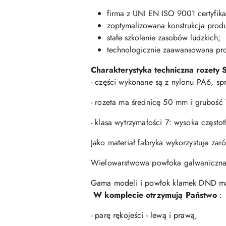
firma z UNI EN ISO 9001 certyfika
zoptymalizowana konstrukcja produ
stałe szkolenie zasobów ludzkich;
technologicznie zaawansowana pr
Charakterystyka techniczna rozety 
- części wykonane są z nylonu PA6, sp
- rozeta ma średnicę 50 mm i grubość
- klasa wytrzymałości 7: wysoka częst
Jako materiał fabryka wykorzystuje zar
Wielowarstwowa powłoka galwaniczna 
Gama modeli i powłok klamek DND mark
W komplecie otrzymują Państwo
:
- parę rękojeści - lewą i prawą,