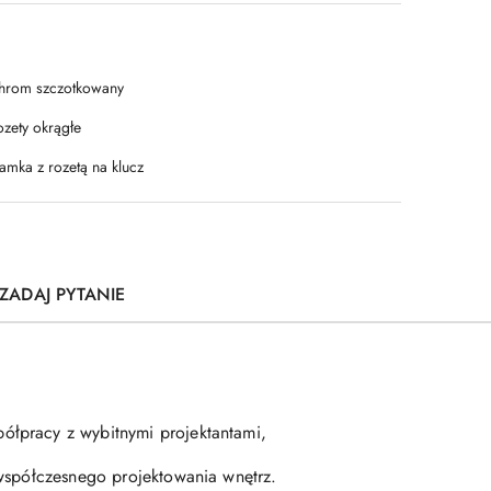
hrom szczotkowany
ozety okrągłe
amka z rozetą na klucz
ZADAJ PYTANIE
ółpracy z wybitnymi projektantami,
 współczesnego projektowania wnętrz.