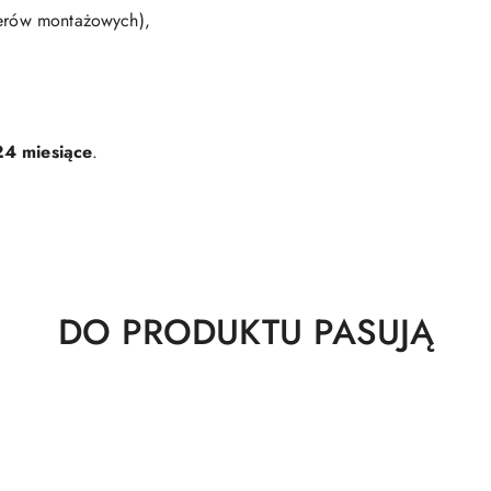
terów montażowych),
24 miesiące
.
Produkty
DO PRODUKTU PASUJĄ
o
statusie: