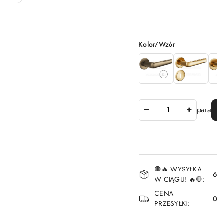
Wariant
Kolor/Wzór
Ilość
para
Dostępność
🛑🔥 WYSYŁKA
i
6
W CIĄGU! 🔥🛑:
dostawa
CENA
PRZESYŁKI: