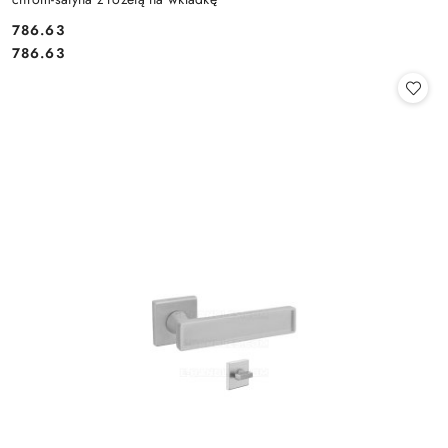
Cena:
786.63
Cena:
786.63