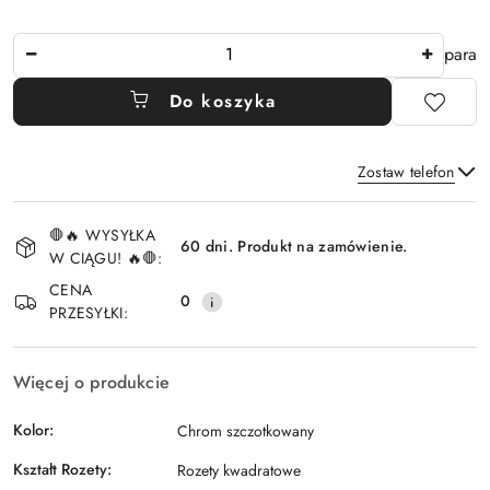
Ilość
para
Do koszyka
Zostaw telefon
Dostępność
🛑🔥 WYSYŁKA
i
60 dni. Produkt na zamówienie.
W CIĄGU! 🔥🛑:
Wyślij
dostawa
CENA
0
PRZESYŁKI:
Więcej o produkcie
Kolor:
Chrom szczotkowany
Kształt Rozety:
Rozety kwadratowe