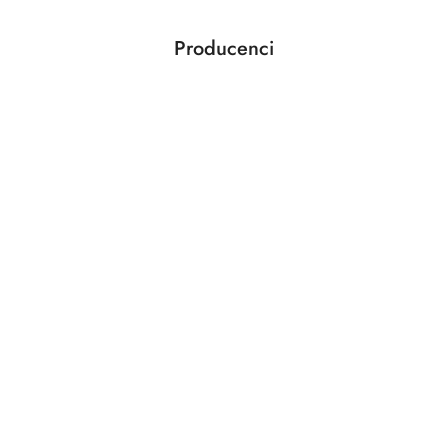
Producenci
Pomiń karuzelę producentów
ABLOY
ABUS
AGAS
AGB
AMIG
ANSELMI