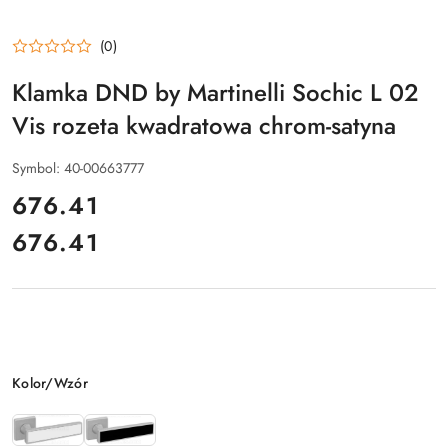
(0)
Klamka DND by Martinelli Sochic L 02
Vis rozeta kwadratowa chrom-satyna
Symbol:
40-00663777
cena:
676.41
676.41
Cena:
Wariant
Kolor/Wzór