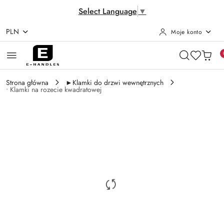
Select Language
▼
PLN
Moje konto
Przejdź do treści głównej
Przejdź do wyszukiwarki
Przejdź do moje konto
Przejdź do menu głównego
Przejdź do opisu produktu
Przejdź do stopki
Strona główna
►Klamki do drzwi wewnętrznych
• Klamki na rozecie kwadratowej