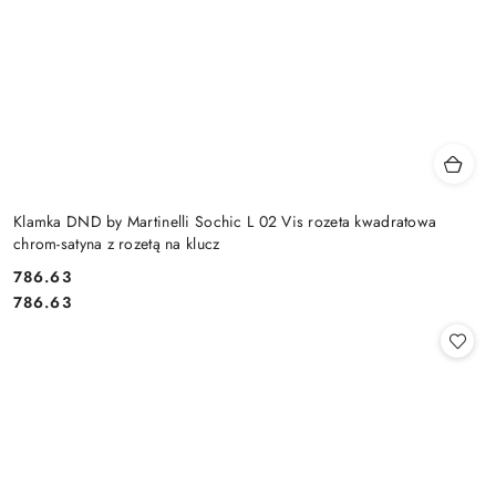
Klamka DND by Martinelli Sochic L 02 Vis rozeta kwadratowa
chrom-satyna z rozetą na klucz
Cena:
786.63
Cena:
786.63