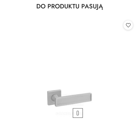
Produkty
DO PRODUKTU PASUJĄ
Pomiń karuzelę produktów
o
statusie: