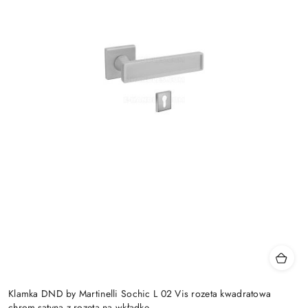
Klamka DND by Martinelli Sochic L 02 Vis rozeta kwadratowa
chrom-satyna z rozetą na wkładkę