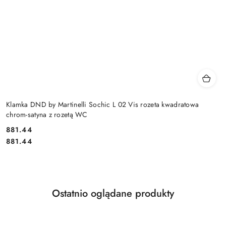
Klamka DND by Martinelli Sochic L 02 Vis rozeta kwadratowa
chrom-satyna z rozetą WC
Cena:
881.44
Cena:
881.44
Produkty
Ostatnio oglądane produkty
Pomiń karuzelę produktów
o
statusie: