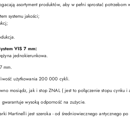
zbogacają asortyment produktów, aby w pełni sprostać potrzebom
tem systemu jakości;
kcj;
odukcja.
S
ystem VIS 7 mm:
rężyna jednokierunkowa.
 7 mm.
otliwość użytkowania 200 000 cykli.
ówno mosiądz, jak i stop ZNAL ( jest to połączenie stopu cynku i
gwarantuje wysoką odporność na zużycie.
i Martinelli jest szeroka - od średniowiecznego antycznego po