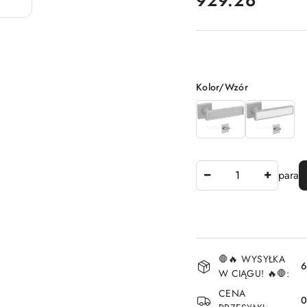
929.26
Wariant
Kolor/Wzór
Ilość
para
Dostępność
🛑🔥 WYSYŁKA
i
6
W CIĄGU! 🔥🛑:
dostawa
CENA