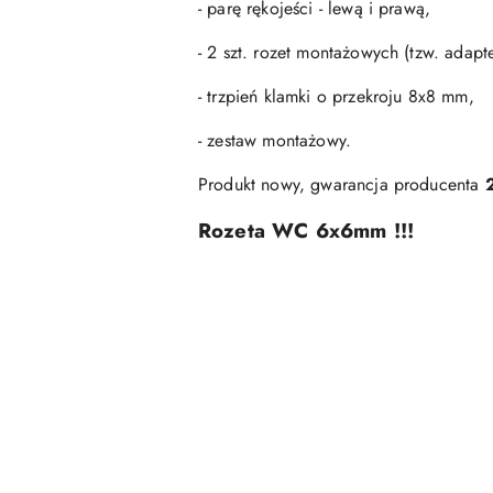
- parę rękojeści - lewą i prawą,
- 2 szt. rozet montażowych (tzw. adap
- trzpień klamki o przekroju 8x8 mm,
- zestaw montażowy.
Produkt nowy, gwarancja producenta
Rozeta WC 6x6mm !!!
Pomiń karuzelę produktów