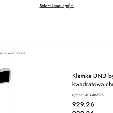
Select Language
▼
zecie kwadratowej
Klamka DND by 
kwadratowa ch
Symbol:
40-0483776
cena:
929.26
Cena: