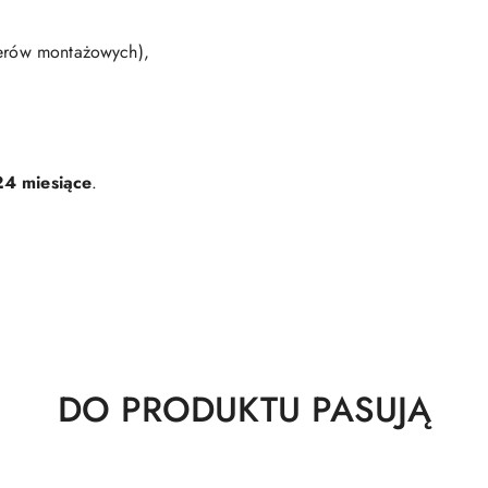
terów montażowych),
24 miesiące
.
Produkty
DO PRODUKTU PASUJĄ
o