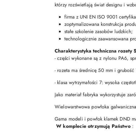
którzy rozświetlają świat designu i w
firma z UNI EN ISO 9001 certyfika
zoptymalizowana konstrukcja produ
stałe szkolenie zasobów ludzkich;
technologicznie zaawansowana pr
Charakterystyka techniczna rozety 
- części wykonane są z nylonu PA6, sp
- rozeta ma średnicę 50 mm i grubość
- klasa wytrzymałości 7: wysoka częst
Jako materiał fabryka wykorzystuje zar
Wielowarstwowa powłoka galwaniczna 
Gama modeli i powłok klamek DND mark
W komplecie otrzymują Państwo
: