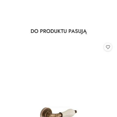
Produkty
DO PRODUKTU PASUJĄ
Pomiń karuzelę produktów
o
statusie: