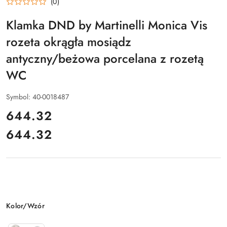
(0)
Klamka DND by Martinelli Monica Vis
rozeta okrągła mosiądz
antyczny/beżowa porcelana z rozetą
WC
Symbol:
40-0018487
cena:
644.32
644.32
Cena:
Wariant
Kolor/Wzór