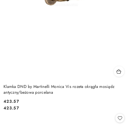
Klamka DND by Martinelli Monica Vis rozeta okrągła mosiądz
antyczny/beżowa porcelana
Cena:
423.57
Cena:
423.57