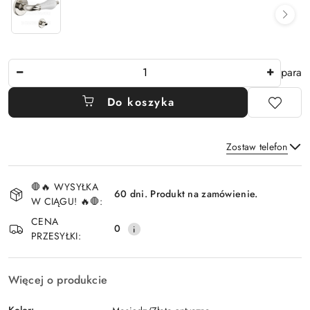
Ilość
para
Do koszyka
Zostaw telefon
Dostępność
🛑🔥 WYSYŁKA
i
60 dni. Produkt na zamówienie.
W CIĄGU! 🔥🛑:
Wyślij
dostawa
CENA
0
PRZESYŁKI:
Więcej o produkcie