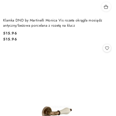
Klamka DND by Martinelli Monica Vis rozeta okrągła mosiądz
antyczny/beżowa porcelana z rozetą na klucz
Cena:
515.96
Cena:
515.96