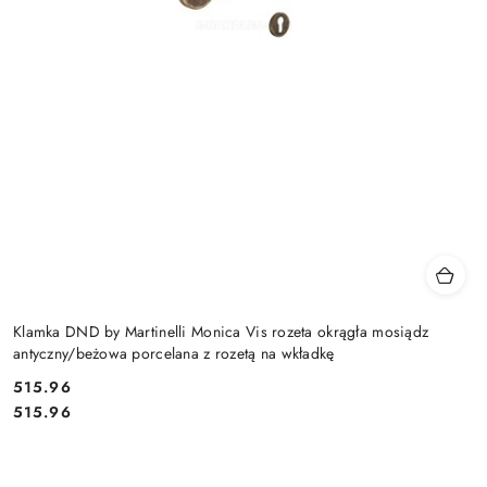
Klamka DND by Martinelli Monica Vis rozeta okrągła mosiądz
antyczny/beżowa porcelana z rozetą na wkładkę
Cena:
515.96
Cena:
515.96