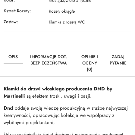
Kolor:
Mosiądz/Złoto antyczne
Kształt Rozety:
Rozety okrągłe
Zestaw:
Klamka z rozetą WC
OPIS
INFORMACJE DOT.
OPINIE I
ZADAJ
BEZPIECZEŃSTWA
OCENY
PYTANIE
(0)
Klamki do drzwi włoskiego producenta DND by
Martinelli
są efektem troski, uwagi i pasji.
Dnd
oddaje swoją wiedzę produkcyjną w służbę najwyższej
kreatywności, opracowując kolekcje we współpracy z
wybitnymi projektantami,
którzy rozświetlają świat designu i wzbogacają asortyment