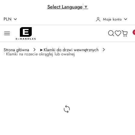
Select Language
▼
PLN
Moje konto
Przejdź do treści głównej
Przejdź do wyszukiwarki
Przejdź do moje konto
Przejdź do menu głównego
Przejdź do opisu produktu
Przejdź do stopki
Strona główna
►Klamki do drzwi wewnętrznych
• Klamki na rozecie okrągłej lub owalnej