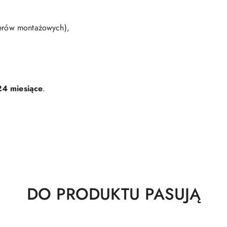
terów montażowych),
24 miesiące
.
Produkty
DO PRODUKTU PASUJĄ
o