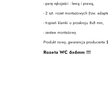
- parę rękojeści - lewą i prawą,
- 2 szt. rozet montażowych (tzw. adap
- trzpień klamki o przekroju 8x8 mm,
- zestaw montażowy.
Produkt nowy, gwarancja producenta
Rozeta WC 6x6mm !!!
Pomiń karuzelę produktów