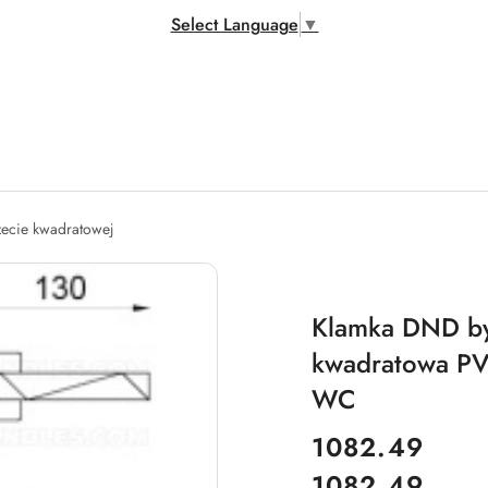
Select Language
▼
zecie kwadratowej
Klamka DND by 
kwadratowa PVD
WC
cena:
1082.49
1082.49
Cena: