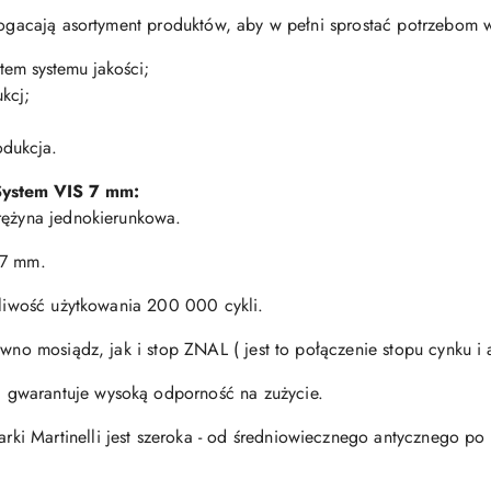
zbogacają asortyment produktów, aby w pełni sprostać potrzebom
tem systemu jakości;
kcj;
odukcja.
S
ystem VIS 7 mm:
rężyna jednokierunkowa.
 7 mm.
otliwość użytkowania 200 000 cykli.
ówno mosiądz, jak i stop ZNAL ( jest to połączenie stopu cynku i
gwarantuje wysoką odporność na zużycie.
i Martinelli jest szeroka - od średniowiecznego antycznego po