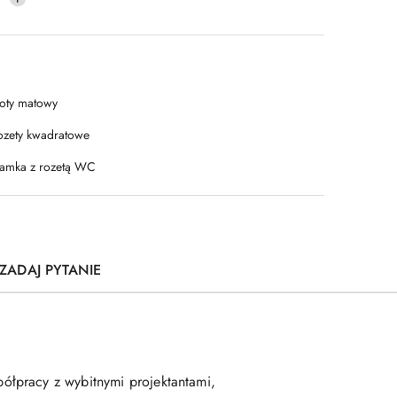
łoty matowy
ozety kwadratowe
lamka z rozetą WC
ZADAJ PYTANIE
ółpracy z wybitnymi projektantami,