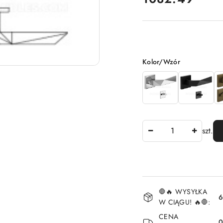
Wariant
Kolor/Wzór
Ilość
szt.
Dostępność
🛑🔥 WYSYŁKA
i
6
W CIĄGU! 🔥🛑:
dostawa
CENA