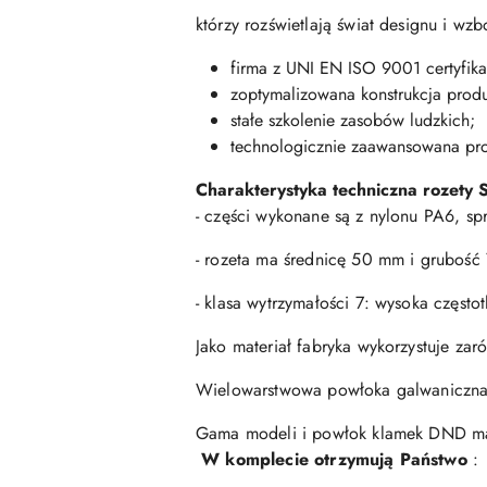
którzy rozświetlają świat designu i w
firma z UNI EN ISO 9001 certyfika
zoptymalizowana konstrukcja produ
stałe szkolenie zasobów ludzkich;
technologicznie zaawansowana pr
Charakterystyka techniczna rozety 
- części wykonane są z nylonu PA6, sp
- rozeta ma średnicę 50 mm i grubość
- klasa wytrzymałości 7: wysoka częst
Jako materiał fabryka wykorzystuje zar
Wielowarstwowa powłoka galwaniczna 
Gama modeli i powłok klamek DND mark
W komplecie otrzymują Państwo
: