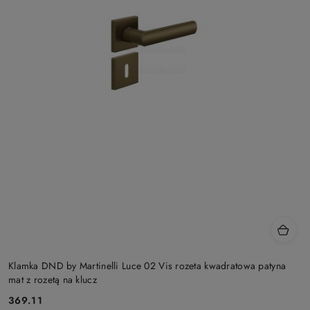
Klamka DND by Martinelli Luce 02 Vis rozeta kwadratowa patyna
mat z rozetą na klucz
Cena:
369.11