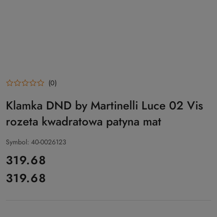
(0)
Klamka DND by Martinelli Luce 02 Vis
rozeta kwadratowa patyna mat
Symbol:
40-0026123
cena:
319.68
319.68
Cena: