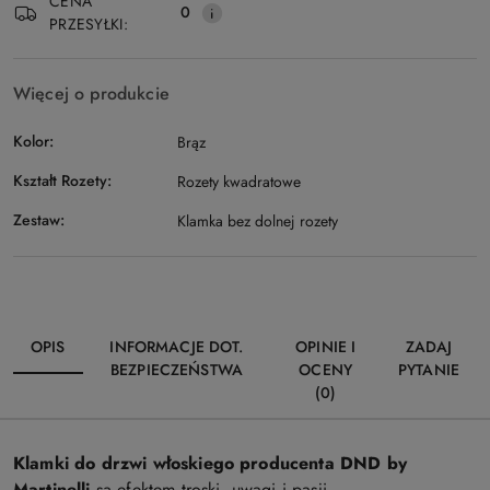
CENA
0
PRZESYŁKI:
Więcej o produkcie
Kolor:
Brąz
Kształt Rozety:
Rozety kwadratowe
Zestaw:
Klamka bez dolnej rozety
OPIS
INFORMACJE DOT.
OPINIE I
ZADAJ
BEZPIECZEŃSTWA
OCENY
PYTANIE
(0)
Klamki do drzwi włoskiego producenta DND by
Martinelli
są efektem troski, uwagi i pasji.