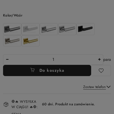
Wariant
Kolor/Wzór
Ilość
para
Do koszyka
Zostaw telefon
Dostępność
🛑🔥 WYSYŁKA
i
60 dni. Produkt na zamówienie.
W CIĄGU! 🔥🛑:
Wyślij
dostawa