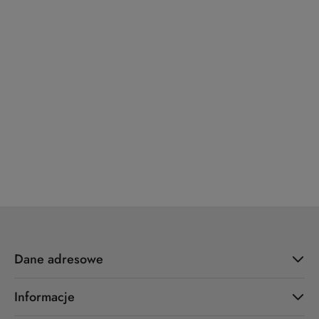
x7.zo
YALE
ZOO Hardware
Dane adresowe
Informacje