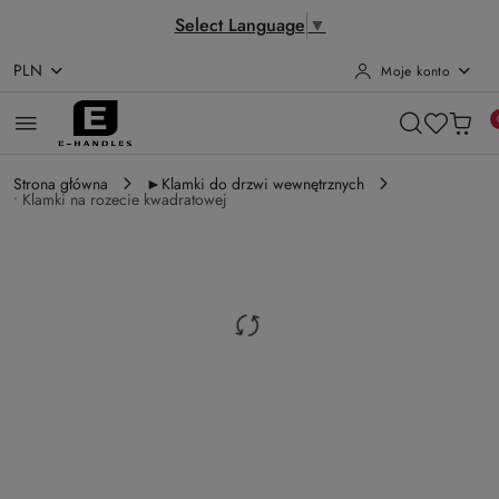
Select Language
▼
PLN
Moje konto
Przejdź do treści głównej
Przejdź do wyszukiwarki
Przejdź do moje konto
Przejdź do menu głównego
Przejdź do opisu produktu
Przejdź do stopki
Strona główna
►Klamki do drzwi wewnętrznych
• Klamki na rozecie kwadratowej