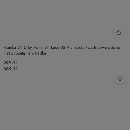
Klamka DND by Martinelli Luce 02 Vis rozeta kwadratowa patyna
mat z rozetą na wkładkę
Cena:
369.11
Cena:
369.11