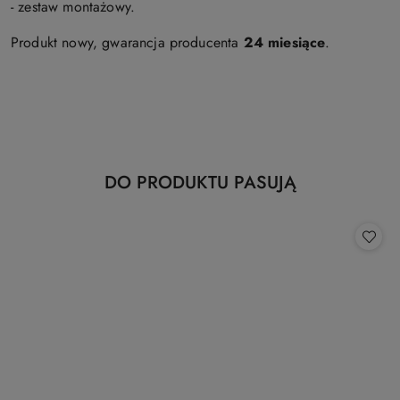
- zestaw montażowy.
Produkt nowy, gwarancja producenta
24 miesiące
.
Produkty
DO PRODUKTU PASUJĄ
Pomiń karuzelę produktów
o
statusie: