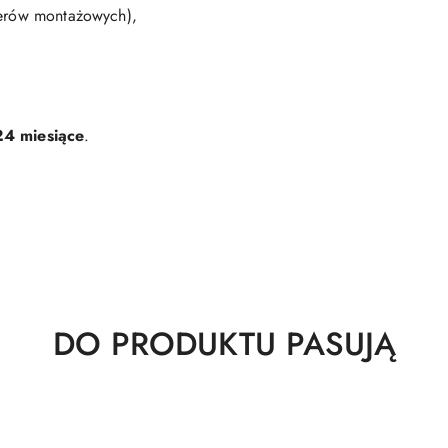
terów montażowych),
24 miesiące
.
Produkty
DO PRODUKTU PASUJĄ
o
statusie: