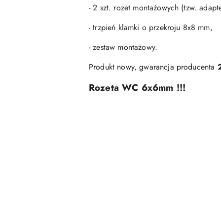
- 2 szt. rozet montażowych (tzw. adap
- trzpień klamki o przekroju 8x8 mm,
- zestaw montażowy.
Produkt nowy, gwarancja producenta
Rozeta WC 6x6mm !!!
Pomiń karuzelę produktów