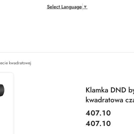
Select Language
▼
zecie kwadratowej
Klamka DND by 
kwadratowa cz
cena:
407.10
407.10
Cena: