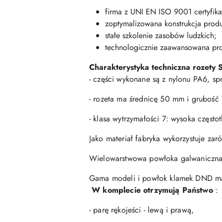
firma z UNI EN ISO 9001 certyfika
zoptymalizowana konstrukcja produ
stałe szkolenie zasobów ludzkich;
technologicznie zaawansowana pr
Charakterystyka techniczna rozety 
- części wykonane są z nylonu PA6, sp
- rozeta ma średnicę 50 mm i grubość
- klasa wytrzymałości 7: wysoka częst
Jako materiał fabryka wykorzystuje zar
Wielowarstwowa powłoka galwaniczna 
Gama modeli i powłok klamek DND mark
W komplecie otrzymują Państwo
:
- parę rękojeści - lewą i prawą,