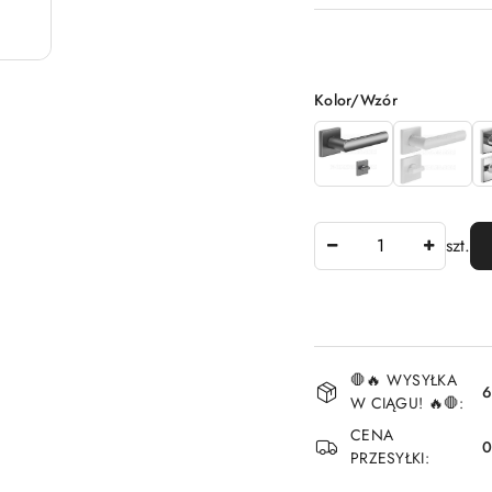
Wariant
Kolor/Wzór
Ilość
szt.
Dostępność
🛑🔥 WYSYŁKA
i
6
W CIĄGU! 🔥🛑:
dostawa
CENA
PRZESYŁKI: