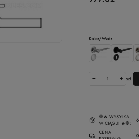
Wariant
Kolor/Wzór
Ilość
szt.
Dostępność
🛑🔥 WYSYŁKA
i
6
W CIĄGU! 🔥🛑:
dostawa
CENA
PRZESYŁKI: