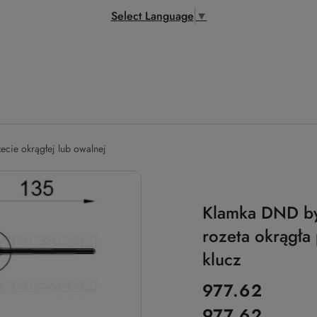
Select Language
▼
zecie okrągłej lub owalnej
Klamka DND by 
rozeta okrągła
klucz
cena:
977.62
977.62
Cena: