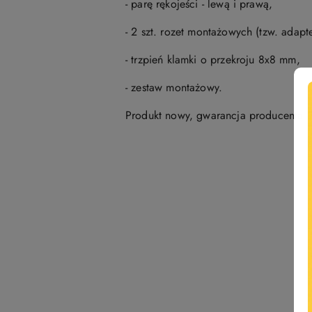
- parę rękojeści - lewą i prawą,
- 2 szt. rozet montażowych (tzw. adap
- trzpień klamki o przekroju 8x8 mm,
- zestaw montażowy.
Produkt nowy, gwarancja producenta
Pomiń karuzelę produktów