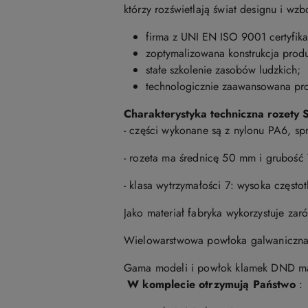
którzy rozświetlają świat designu i w
firma z UNI EN ISO 9001 certyfika
zoptymalizowana konstrukcja produ
stałe szkolenie zasobów ludzkich;
technologicznie zaawansowana pr
Charakterystyka techniczna rozety 
- części wykonane są z nylonu PA6, sp
- rozeta ma średnicę 50 mm i grubość
- klasa wytrzymałości 7: wysoka częst
Jako materiał fabryka wykorzystuje zar
Wielowarstwowa powłoka galwaniczna 
Gama modeli i powłok klamek DND mark
W komplecie otrzymują Państwo
: