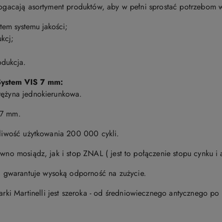
zbogacają asortyment produktów, aby w pełni sprostać potrzebom
tem systemu jakości;
kcj;
odukcja.
S
ystem VIS 7 mm:
rężyna jednokierunkowa.
 7 mm.
otliwość użytkowania 200 000 cykli.
ówno mosiądz, jak i stop ZNAL ( jest to połączenie stopu cynku i
gwarantuje wysoką odporność na zużycie.
i Martinelli jest szeroka - od średniowiecznego antycznego po