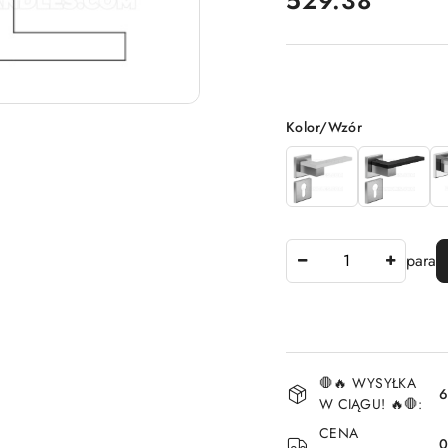
529.38
Wariant
Kolor/Wzór
Ilość
para
Dostępność
🛑🔥 WYSYŁKA
i
6
W CIĄGU! 🔥🛑:
dostawa
CENA