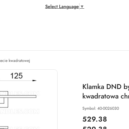
Select Language
▼
zecie kwadratowej
Klamka DND by 
kwadratowa chr
Symbol:
40-0026030
cena:
529.38
Cena: