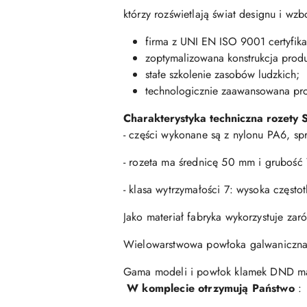
którzy rozświetlają świat designu i w
firma z UNI EN ISO 9001 certyfika
zoptymalizowana konstrukcja produ
stałe szkolenie zasobów ludzkich;
technologicznie zaawansowana pr
Charakterystyka techniczna rozety 
- części wykonane są z nylonu PA6, sp
- rozeta ma średnicę 50 mm i grubość
- klasa wytrzymałości 7: wysoka częst
Jako materiał fabryka wykorzystuje zar
Wielowarstwowa powłoka galwaniczna 
Gama modeli i powłok klamek DND mark
W komplecie otrzymują Państwo
: