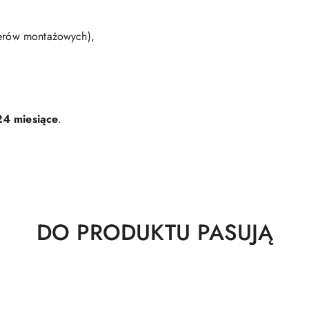
terów montażowych),
24 miesiące
.
Produkty
DO PRODUKTU PASUJĄ
o
statusie: