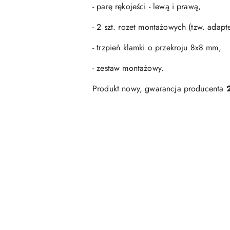
- parę rękojeści - lewą i prawą,
- 2 szt. rozet montażowych (tzw. adap
- trzpień klamki o przekroju 8x8 mm,
- zestaw montażowy.
Produkt nowy, gwarancja producenta
Pomiń karuzelę produktów