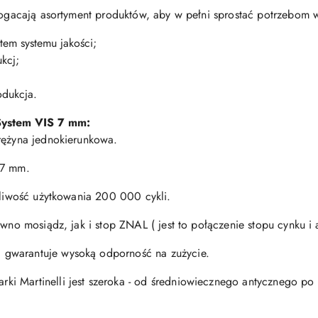
zbogacają asortyment produktów, aby w pełni sprostać potrzebom
tem systemu jakości;
kcj;
odukcja.
S
ystem VIS 7 mm:
rężyna jednokierunkowa.
 7 mm.
otliwość użytkowania 200 000 cykli.
ówno mosiądz, jak i stop ZNAL ( jest to połączenie stopu cynku i
gwarantuje wysoką odporność na zużycie.
i Martinelli jest szeroka - od średniowiecznego antycznego po