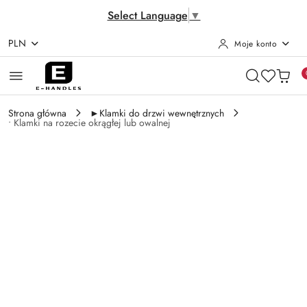
Select Language
▼
PLN
Moje konto
Przejdź do treści głównej
Przejdź do wyszukiwarki
Przejdź do moje konto
Przejdź do menu głównego
Przejdź do opisu produktu
Przejdź do stopki
Strona główna
►Klamki do drzwi wewnętrznych
• Klamki na rozecie okrągłej lub owalnej