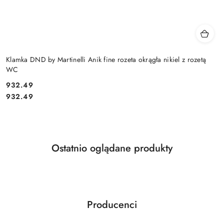
Klamka DND by Martinelli Anik fine rozeta okrągła nikiel z rozetą
WC
Cena:
932.49
Cena:
932.49
Produkty
Ostatnio oglądane produkty
Pomiń karuzelę produktów
o
statusie:
Producenci
Pomiń karuzelę producentów