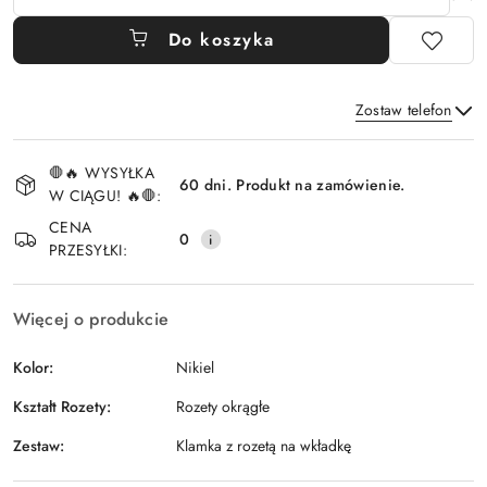
Do koszyka
Zostaw telefon
Dostępność
🛑🔥 WYSYŁKA
i
60 dni. Produkt na zamówienie.
W CIĄGU! 🔥🛑:
Wyślij
dostawa
CENA
0
PRZESYŁKI:
Więcej o produkcie
Kolor:
Nikiel
Kształt Rozety:
Rozety okrągłe
Zestaw:
Klamka z rozetą na wkładkę