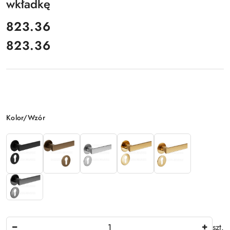
wkładkę
cena:
823.36
823.36
Cena:
Wariant
Kolor/Wzór
Ilość
szt.