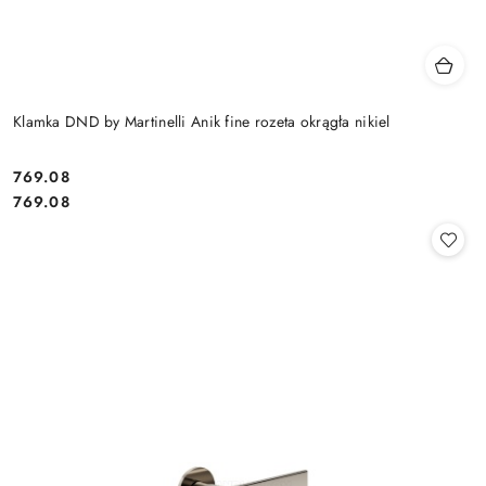
Klamka DND by Martinelli Anik fine rozeta okrągła nikiel
Cena:
769.08
Cena:
769.08