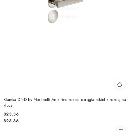
Klamka DND by Martinelli Anik fine rozeta okrągła nikiel z rozetą na
klucz
Cena:
823.36
Cena:
823.36