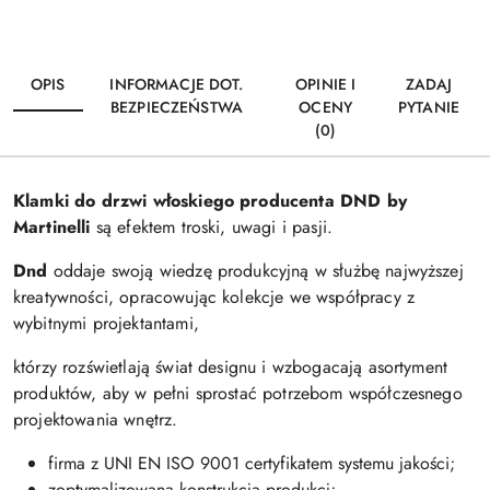
OPIS
INFORMACJE DOT.
OPINIE I
ZADAJ
BEZPIECZEŃSTWA
OCENY
PYTANIE
(0)
Klamki do drzwi włoskiego producenta DND by
Martinelli
są efektem troski, uwagi i pasji.
Dnd
oddaje swoją wiedzę produkcyjną w służbę najwyższej
kreatywności, opracowując kolekcje we współpracy z
wybitnymi projektantami,
którzy rozświetlają świat designu i wzbogacają asortyment
produktów, aby w pełni sprostać potrzebom współczesnego
projektowania wnętrz.
firma z UNI EN ISO 9001 certyfikatem systemu jakości;
zoptymalizowana konstrukcja produkcj;