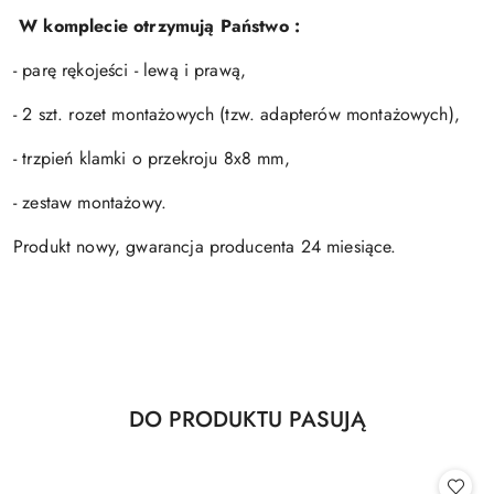
W komplecie otrzymują Państwo :
- parę rękojeści - lewą i prawą,
- 2 szt. rozet montażowych (tzw. adapterów montażowych),
- trzpień klamki o przekroju 8x8 mm,
- zestaw montażowy.
Produkt nowy, gwarancja producenta 24 miesiące.
Produkty
DO PRODUKTU PASUJĄ
Pomiń karuzelę produktów
o
statusie: