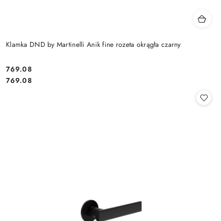
Klamka DND by Martinelli Anik fine rozeta okrągła czarny
Cena:
769.08
Cena:
769.08