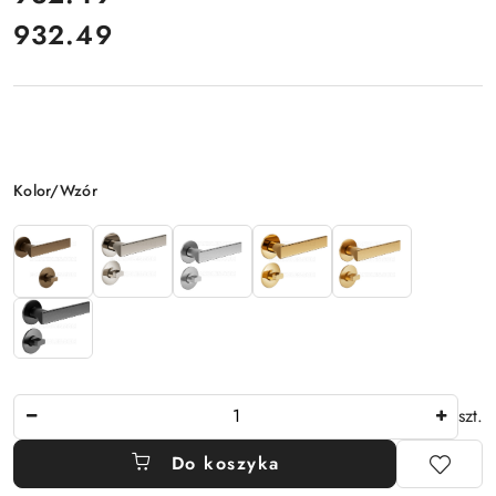
932.49
Cena:
Wariant
Kolor/Wzór
Ilość
szt.
Do koszyka