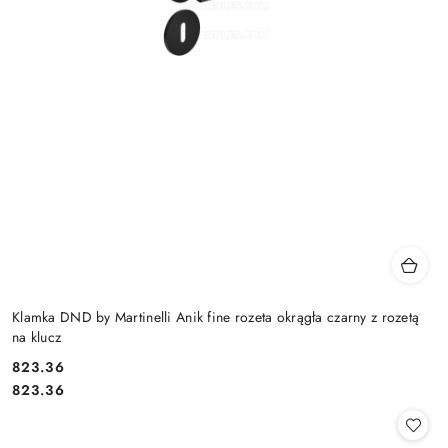
Klamka DND by Martinelli Anik fine rozeta okrągła czarny z rozetą
na klucz
Cena:
823.36
Cena:
823.36