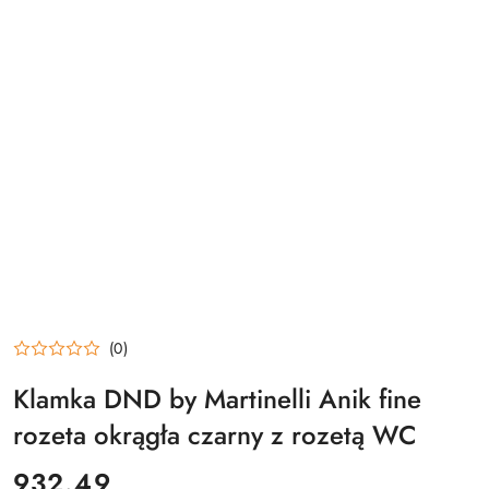
(0)
Klamka DND by Martinelli Anik fine
rozeta okrągła czarny z rozetą WC
cena:
932.49