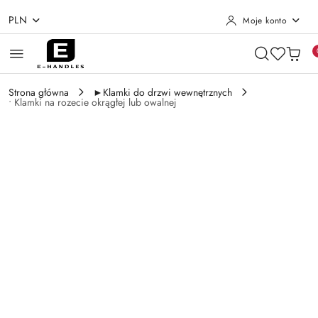
PLN
Moje konto
Przejdź do treści głównej
Przejdź do wyszukiwarki
Przejdź do moje konto
Przejdź do menu głównego
Przejdź do opisu produktu
Przejdź do stopki
Strona główna
►Klamki do drzwi wewnętrznych
• Klamki na rozecie okrągłej lub owalnej