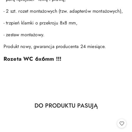
- 2 szt. rozet montażowych (tzw. adapterów montażowych),
- trzpień klamki o przekroju 8x8 mm,
- zestaw montażowy.
Produkt nowy, gwarancja producenta 24 miesiące.
Rozeta WC 6x6mm !!!
Produkty
DO PRODUKTU PASUJĄ
Pomiń karuzelę produktów
o
statusie: