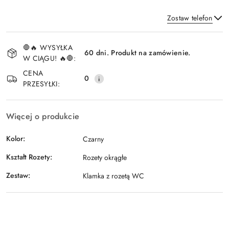
Zostaw telefon
Dostępność
🛑🔥 WYSYŁKA
i
60 dni. Produkt na zamówienie.
W CIĄGU! 🔥🛑:
Wyślij
dostawa
CENA
0
PRZESYŁKI:
Więcej o produkcie
Kolor:
Czarny
Kształt Rozety:
Rozety okrągłe
Zestaw:
Klamka z rozetą WC