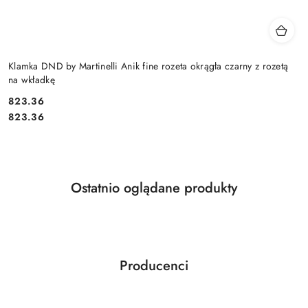
Klamka DND by Martinelli Anik fine rozeta okrągła czarny z rozetą
na wkładkę
Cena:
823.36
Cena:
823.36
Produkty
Ostatnio oglądane produkty
Pomiń karuzelę produktów
o
statusie:
Producenci
Pomiń karuzelę producentów