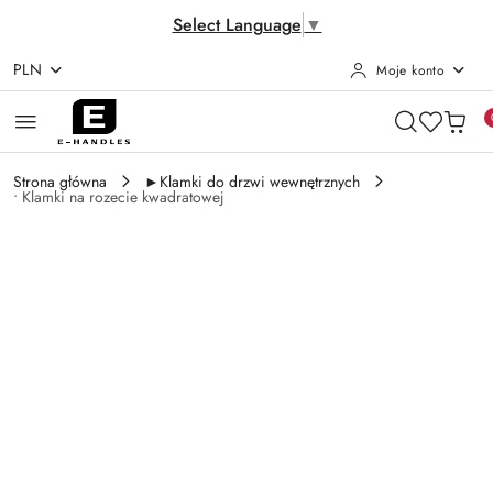
Select Language
▼
PLN
Moje konto
Przejdź do treści głównej
Przejdź do wyszukiwarki
Przejdź do moje konto
Przejdź do menu głównego
Przejdź do opisu produktu
Przejdź do stopki
Strona główna
►Klamki do drzwi wewnętrznych
• Klamki na rozecie kwadratowej