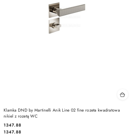
Klamka DND by Martinelli Anik Line 02 fine rozeta kwadratowa
nikiel z rozetą WC
Cena:
1347.88
Cena:
1347.88