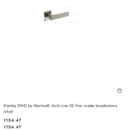
Klamka DND by Martinelli Anik Line 02 fine rozeta kwadratowa
nikiel
Cena:
1154.47
Cena:
1154.47