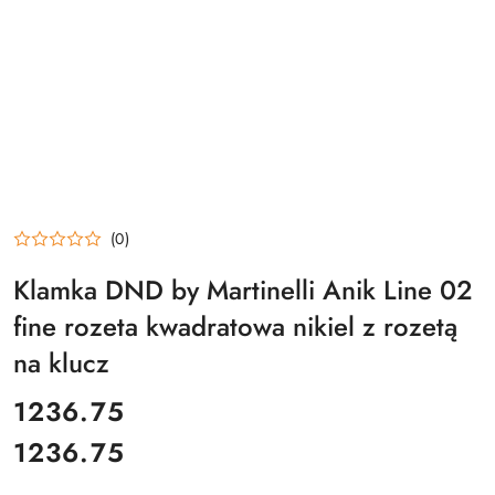
(0)
Klamka DND by Martinelli Anik Line 02
fine rozeta kwadratowa nikiel z rozetą
na klucz
cena:
1236.75
1236.75
Cena: