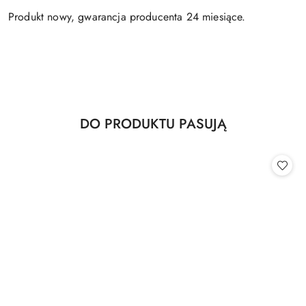
Produkt nowy, gwarancja producenta 24 miesiące.
Produkty
DO PRODUKTU PASUJĄ
Pomiń karuzelę produktów
o
statusie: