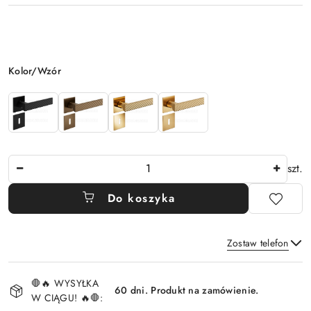
Wariant
Kolor/Wzór
Ilość
szt.
Do koszyka
Zostaw telefon
Dostępność
🛑🔥 WYSYŁKA
i
60 dni. Produkt na zamówienie.
W CIĄGU! 🔥🛑:
Wyślij
dostawa