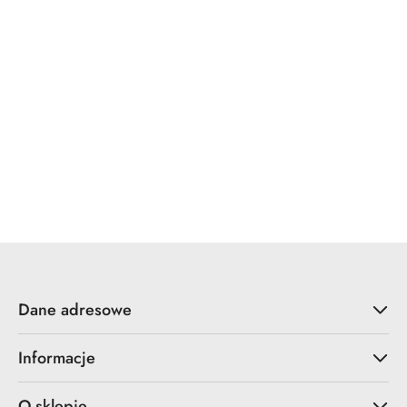
x7.zo
YALE
ZOO Hardware
Dane adresowe
Informacje
O sklepie