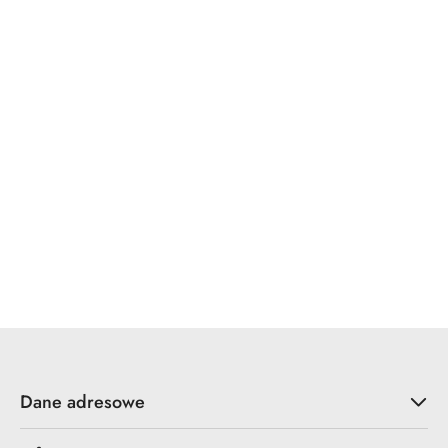
WINKHAUS
x7.zo
YALE
ZOO Hardware
Dane adresowe