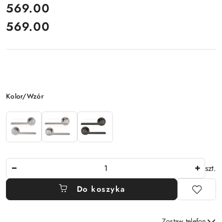
cena:
569.00
569.00
Cena:
Wariant
Kolor/Wzór
Ilość
szt.
Do koszyka
Zostaw telefon