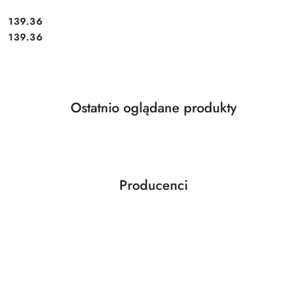
Cena:
139.36
Cena:
139.36
Produkty
Ostatnio oglądane produkty
Pomiń karuzelę produktów
o
statusie:
Producenci
Pomiń karuzelę producentów
ABLOY
ABUS