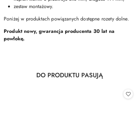
zestaw montażowy.
Poniżej w produktach powiązanych dostępne rozety dolne.
Produkt nowy, gwarancja producenta 30 lat na
powłokę.
Produkty
DO PRODUKTU PASUJĄ
Pomiń karuzelę produktów
o
statusie: