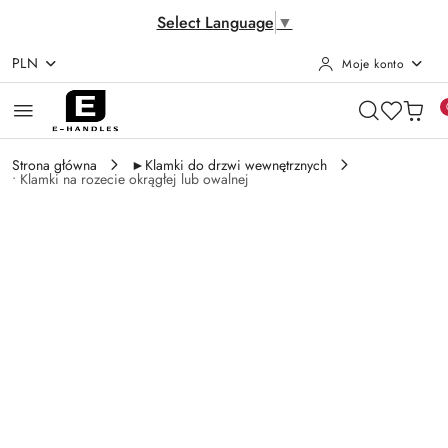
Select Language
▼
PLN
Moje konto
Przejdź do treści głównej
Przejdź do wyszukiwarki
Przejdź do moje konto
Przejdź do menu głównego
Przejdź do opisu produktu
Przejdź do stopki
Strona główna
►Klamki do drzwi wewnętrznych
• Klamki na rozecie okrągłej lub owalnej