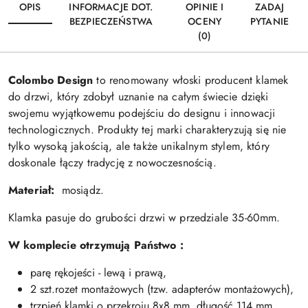
OPIS
INFORMACJE DOT.
OPINIE I
ZADAJ
BEZPIECZEŃSTWA
OCENY
PYTANIE
(0)
Colombo Design
to renomowany włoski producent klamek
do drzwi, który zdobył uznanie na całym świecie dzięki
swojemu wyjątkowemu podejściu do designu i innowacji
technologicznych. Produkty tej marki charakteryzują się nie
tylko wysoką jakością, ale także unikalnym stylem, który
doskonale łączy tradycję z nowoczesnością.
Materiał:
mosiądz.
Klamka pasuje do grubości drzwi w przedziale 35-60mm.
W komplecie otrzymują Państwo :
parę rękojeści - lewą i prawą,
2 szt.rozet montażowych (tzw. adapterów montażowych),
trzpień klamki o przekroju 8x8 mm,
długość 114 mm,