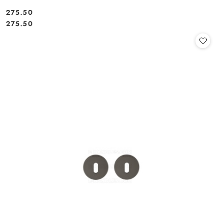
Cena:
275.50
Cena:
275.50