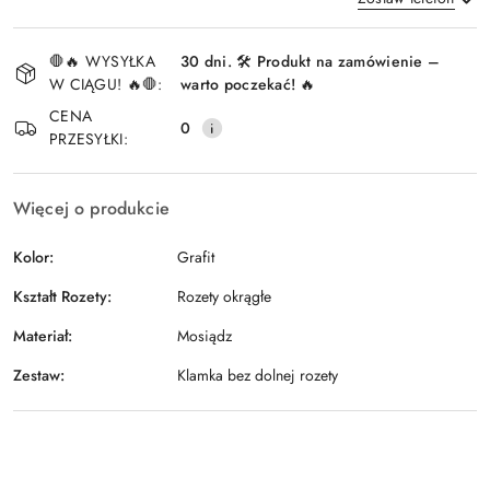
Dostępność
🛑🔥 WYSYŁKA
30 dni. 🛠️ Produkt na zamówienie –
i
W CIĄGU! 🔥🛑:
warto poczekać! 🔥
Wyślij
dostawa
CENA
0
PRZESYŁKI:
Więcej o produkcie
Kolor:
Grafit
Kształt Rozety:
Rozety okrągłe
Materiał:
Mosiądz
Zestaw:
Klamka bez dolnej rozety