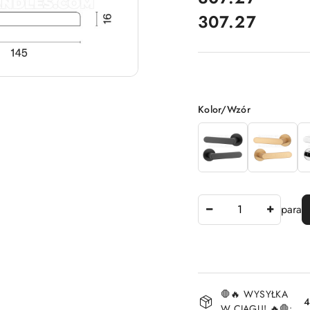
307.27
Cena:
Wariant
Kolor/Wzór
Ilość
para
Dostępność
🛑🔥 WYSYŁKA
i
4
W CIĄGU! 🔥🛑: