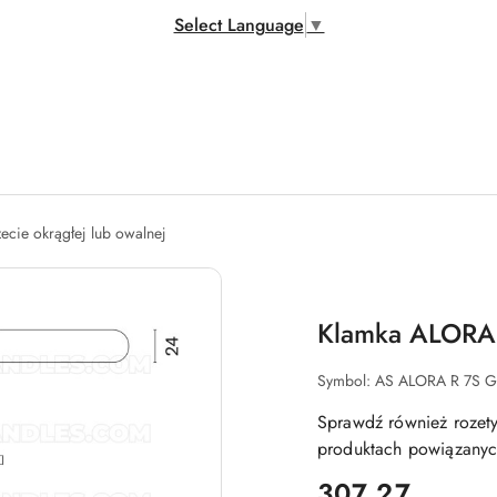
Select Language
▼
zecie okrągłej lub owalnej
Klamka ALORA R
Symbol:
AS ALORA R 7S 
Sprawdź również rozety
produktach powiązanych
cena:
307.27