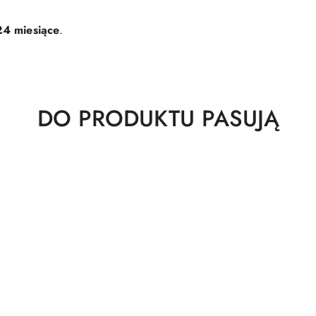
24 miesiące
.
Produkty
DO PRODUKTU PASUJĄ
o
statusie: