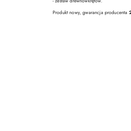
- zestaw drewnowkrętów.
Produkt nowy, gwarancja producenta
Pomiń karuzelę produktów