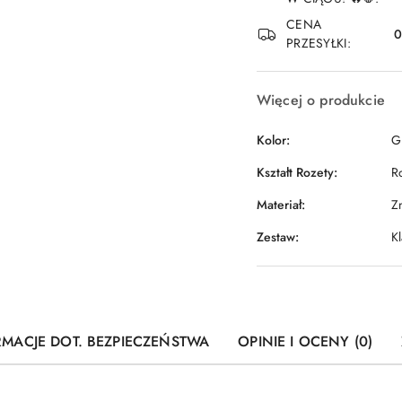
dostawa
CENA
PRZESYŁKI:
Więcej o produkcie
Kolor:
Gr
Kształt Rozety:
R
Materiał:
Z
Zestaw:
K
RMACJE DOT. BEZPIECZEŃSTWA
OPINIE I OCENY (0)