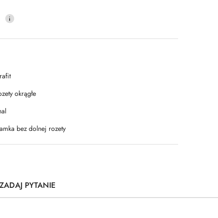
0
afit
ozety okrągłe
nal
lamka bez dolnej rozety
ZADAJ PYTANIE