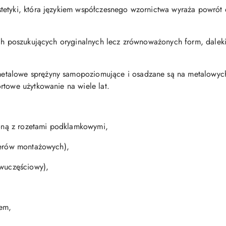
tetyki, która językiem współczesnego wzornictwa wyraża powrót
tach poszukujących oryginalnych lecz zrównoważonych form, dale
talowe sprężyny samopoziomujące i osadzane są na metalowyc
rtowe użytkowanie na wiele lat.
oloną z rozetami podklamkowymi,
terów montażowych),
dwuczęściowy),
zem,