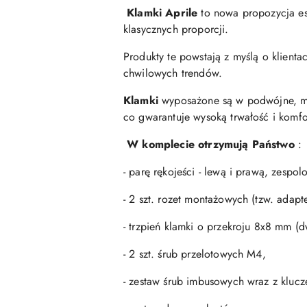
Klamki Aprile
to nowa propozycja es
klasycznych proporcji.
Produkty te powstają z myślą o klien
chwilowych trendów.
Klamki
wyposażone są w podwójne, me
co gwarantuje wysoką trwałość i komfo
W komplecie otrzymują Państwo
:
- parę rękojeści - lewą i prawą, zesp
- 2 szt. rozet montażowych (tzw. adap
- trzpień klamki o przekroju 8x8 mm (
- 2 szt. śrub przelotowych M4,
- zestaw śrub imbusowych wraz z kluc