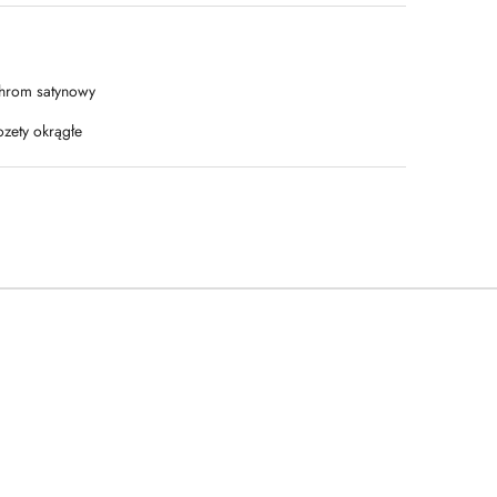
hrom satynowy
ozety okrągłe