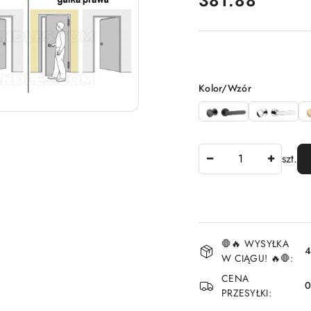
381.88
Wariant
Kolor/Wzór
Ilość
szt.
Dostępność
🛑🔥 WYSYŁKA
i
4
W CIĄGU! 🔥🛑:
dostawa
CENA
PRZESYŁKI: