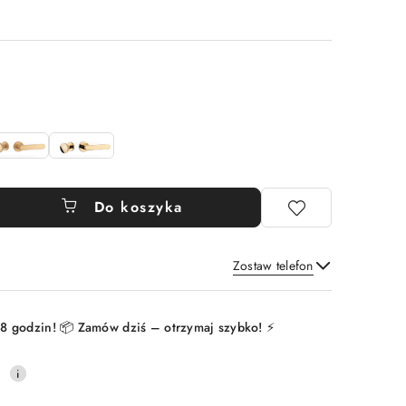
Do koszyka
Zostaw telefon
Wyślij
8 godzin! 📦 Zamów dziś – otrzymaj szybko! ⚡
0