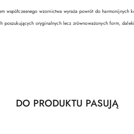
kiem współczesnego wzornictwa wyraża powrót do harmonijnych ko
tach poszukujących oryginalnych lecz zrównoważonych form, dale
Produkty
DO PRODUKTU PASUJĄ
o
statusie: