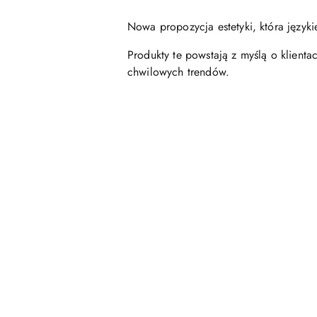
Nowa propozycja estetyki, która języ
Produkty te powstają z myślą o klien
chwilowych trendów.
Pomiń karuzelę produktów