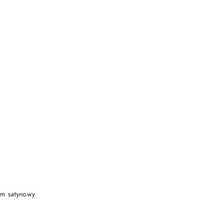
DO KOSZYKA
om satynowy