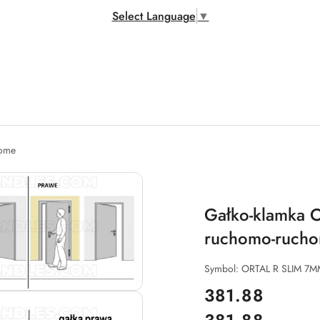
Select Language
▼
home
Gałko-klamka
ruchomo-rucho
Symbol:
ORTAL R SLIM 7M
cena:
381.88
Cena: