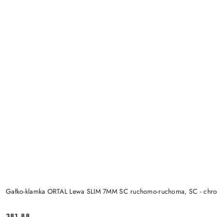
Gałko-klamka ORTAL Lewa SLIM 7MM SC ruchomo-ruchoma, SC - chr
Cena:
381.88