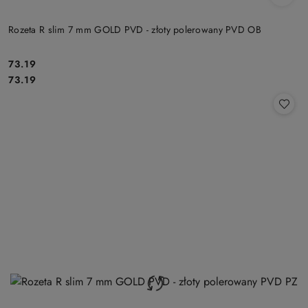
Rozeta R slim 7 mm GOLD PVD - złoty polerowany PVD OB
Cena:
73.19
Cena:
73.19