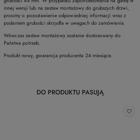
grubości 44 mm. W przypadku zapotrzebowania na gałkę w
innej wersji lub na zestaw montażowy do grubszych drzwi,
prosimy o pozostawienie odpowiedniej informacji wraz z
podaniem grubości skrzydła w uwagach do zamówienia.
Wówczas zestaw montażowy zostanie dostosowany do
Państwa potrzeb.
Produkt nowy, gwarancja producenta 24 miesiące.
Produkty
DO PRODUKTU PASUJĄ
Pomiń karuzelę produktów
o
statusie: