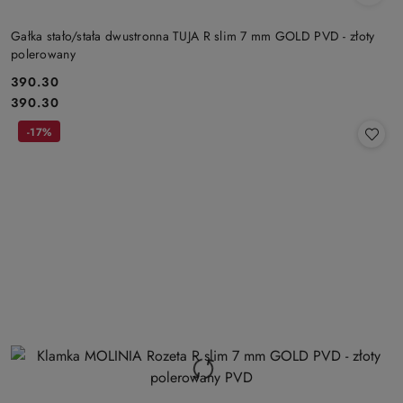
Gałka stało/stała dwustronna TUJA R slim 7 mm GOLD PVD - złoty
polerowany
Cena:
390.30
Cena:
390.30
-17%