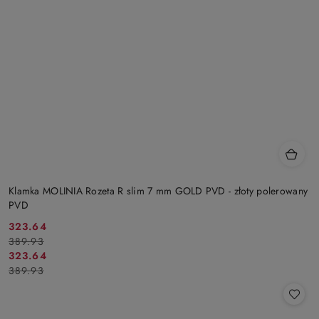
Klamka MOLINIA Rozeta R slim 7 mm GOLD PVD - złoty polerowany
PVD
Cena
Cena
323.64
389.93
promocyjna:
przed
Cena
Cena
323.64
promocją:
389.93
promocyjna:
przed
promocją: