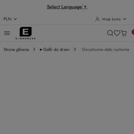
Select Language
▼
PLN
Moje konto
Przejdź do treści głównej
Przejdź do wyszukiwarki
Przejdź do moje konto
Przejdź do menu głównego
Przejdź do opisu produktu
Przejdź do stopki
Strona główna
►Gałki do drzwi
• Dwustronne stało ruchome