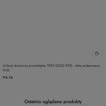
Uchwyt drzwiowy prostokątny 7039 GOLD PVD - złoty polerowany
PVD
Cena:
94.16
Produkty
Ostatnio oglądane produkty
Pomiń karuzelę produktów