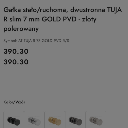
Gałka stało/ruchoma, dwustronna TUJA
R slim 7 mm GOLD PVD - złoty
polerowany
Symbol:
AT TUJA R 7S GOLD PVD R/S
cena:
390.30
390.30
Cena:
Wariant
Kolor/Wzór