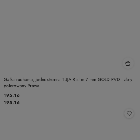
Gałka ruchoma, jednostronna TUJA R slim 7 mm GOLD PVD - złoty
polerowany Prawa
Cena:
195.16
Cena:
195.16