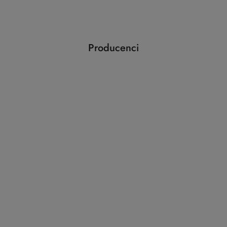
o
statusie:
Producenci
Pomiń karuzelę producentów
ABLOY
ABUS
AGAS
AGB
AMIG