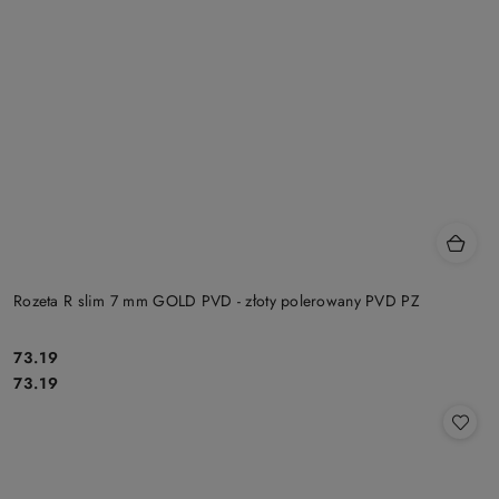
Rozeta R slim 7 mm GOLD PVD - złoty polerowany PVD PZ
Cena:
73.19
Cena:
73.19