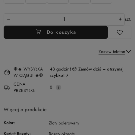
Ilość
szt.
Do koszyka
Zostaw telefon
Dostępność
🛑🔥 WYSYŁKA
48 godzin! 📦 Zamów dziś – otrzymaj
i
W CIĄGU! 🔥🛑:
szybko! ⚡
Wyślij
dostawa
CENA
0
PRZESYŁKI:
Więcej o produkcie
Kolor:
Złoty polerowany
Kształt Rozety:
Rozety okrągłe