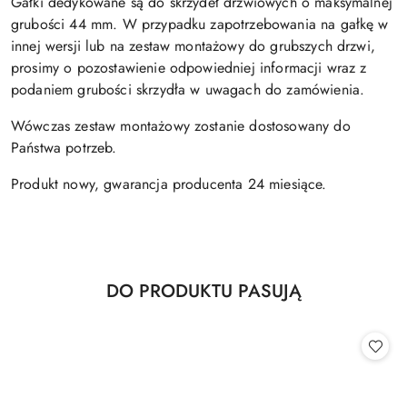
Gałki dedykowane są do skrzydeł drzwiowych o maksymalnej
grubości 44 mm. W przypadku zapotrzebowania na gałkę w
innej wersji lub na zestaw montażowy do grubszych drzwi,
prosimy o pozostawienie odpowiedniej informacji wraz z
podaniem grubości skrzydła w uwagach do zamówienia.
Wówczas zestaw montażowy zostanie dostosowany do
Państwa potrzeb.
Produkt nowy, gwarancja producenta 24 miesiące.
Produkty
DO PRODUKTU PASUJĄ
Pomiń karuzelę produktów
o
statusie: