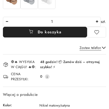
Ilość
szt.
Do koszyka
Zostaw telefon
Dostępność
🛑🔥 WYSYŁKA
48 godzin! 📦 Zamów dziś – otrzymaj
i
W CIĄGU! 🔥🛑:
szybko! ⚡
Wyślij
dostawa
CENA
0
PRZESYŁKI:
Więcej o produkcie
Kolor:
Nikiel matowy/satyna