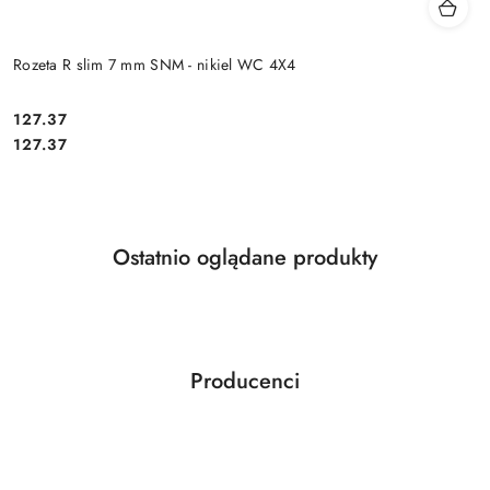
Rozeta R slim 7 mm SNM - nikiel WC 4X4
Cena:
127.37
Cena:
127.37
Produkty
Ostatnio oglądane produkty
Pomiń karuzelę produktów
o
statusie:
Producenci
Pomiń karuzelę producentów
ABLOY