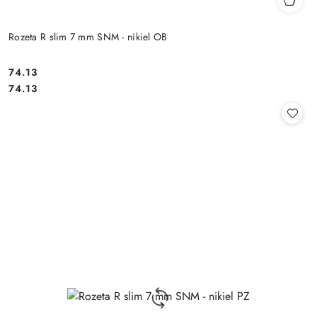
Rozeta R slim 7 mm SNM - nikiel OB
Cena:
74.13
Cena:
74.13