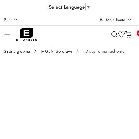
Select Language
▼
PLN
Moje konto
Przejdź do treści głównej
Przejdź do wyszukiwarki
Przejdź do moje konto
Przejdź do menu głównego
Przejdź do opisu produktu
Przejdź do stopki
Strona główna
►Gałki do drzwi
• Dwustronne ruchome