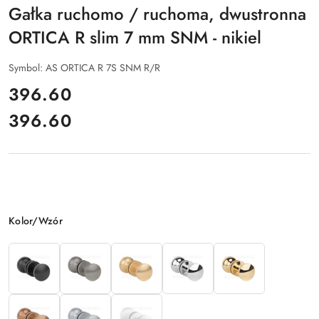
Gałka ruchomo / ruchoma, dwustronna
ORTICA R slim 7 mm SNM - nikiel
Symbol:
AS ORTICA R 7S SNM R/R
cena:
396.60
396.60
Cena:
Wariant
Kolor/Wzór