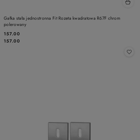
Gałka stała jednostronna Fit Rozeta kwadratowa R67F chrom
polerowany
Cena:
157.00
Cena:
157.00