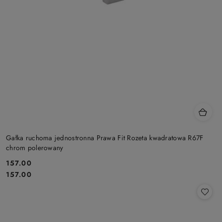
Gałka ruchoma jednostronna Prawa Fit Rozeta kwadratowa R67F
chrom polerowany
Cena:
157.00
Cena:
157.00