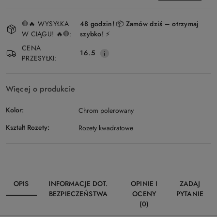
Dostępność
🛑🔥 WYSYŁKA
48 godzin! 📦 Zamów dziś – otrzymaj
i
W CIĄGU! 🔥🛑:
szybko! ⚡
Wyślij
dostawa
CENA
16.5
PRZESYŁKI:
Więcej o produkcie
Kolor:
Chrom polerowany
Kształt Rozety:
Rozety kwadratowe
OPIS
INFORMACJE DOT.
OPINIE I
ZADAJ
BEZPIECZEŃSTWA
OCENY
PYTANIE
(0)