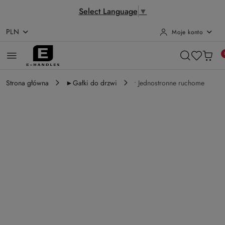
Select Language
▼
PLN
Moje konto
Przejdź do treści głównej
Przejdź do wyszukiwarki
Przejdź do moje konto
Przejdź do menu głównego
Przejdź do opisu produktu
Przejdź do stopki
Strona główna
►Gałki do drzwi
• Jednostronne ruchome