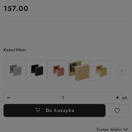
157.00
Cena:
Wariant
Kolor/Wzór
Ilość
szt.
Do koszyka
Zostaw telefon