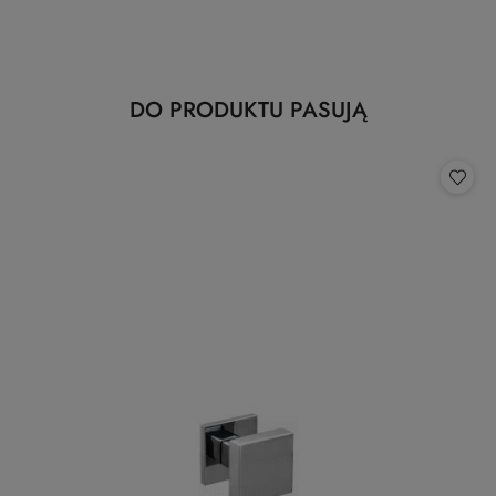
Produkty
DO PRODUKTU PASUJĄ
Pomiń karuzelę produktów
o
statusie: