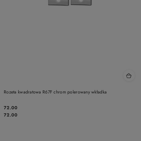
Rozeta kwadratowa R67F chrom polerowany wkładka
Cena:
72.00
Cena:
72.00