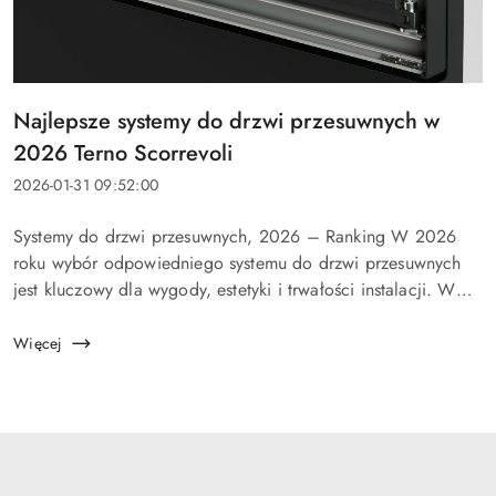
Tytuł
Najlepsze systemy do drzwi przesuwnych w
artykułu:
2026 Terno Scorrevoli
Data
2026-01-31 09:52:00
dodania:
Treść
Systemy do drzwi przesuwnych, 2026 – Ranking W 2026
artykułu:
roku wybór odpowiedniego systemu do drzwi przesuwnych
jest kluczowy dla wygody, estetyki i trwałości instalacji. W
tym artykule porównujemy najlepsze systemy Terno Scorrevoli
&md...
Więcej