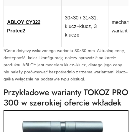
30×30 / 31×31,
ABLOY CY322
mechani
klucz–klucz, 3
Protec2
wariant 
klucze
*Cena dotyczy wskazanego wariantu 30×30 mm. Aktualną cenę,
dostępność, kolor i konfigurację należy sprawdzić na karcie
produktu. ABLOY jest modelem klucz–klucz, dlatego jego ceny
nie należy porównywać bezpośrednio z trzema wariantami klucz–
gałka wyłącznie na podstawie typu obsługi.
Przykładowe warianty TOKOZ PRO
300 w szerokiej ofercie wkładek