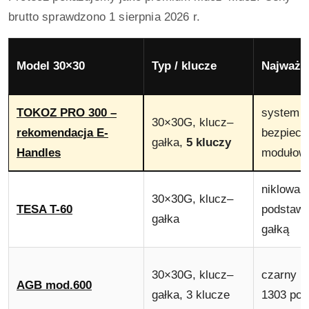
brutto sprawdzono 1 sierpnia 2026 r.
Model 30×30
Typ / klucze
Najważn
TOKOZ PRO 300 –
system d
30×30G, klucz–
rekomendacja E-
bezpiecz
gałka,
5 kluczy
Handles
modułow
niklowan
30×30G, klucz–
TESA T-60
podstawo
gałka
gałką
30×30G, klucz–
czarny m
AGB mod.600
gałka, 3 klucze
1303 pod