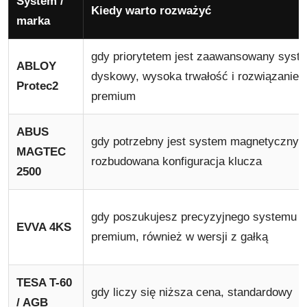
System /
Kiedy warto rozważyć
marka
gdy priorytetem jest zaawansowany syst
ABLOY
dyskowy, wysoka trwałość i rozwiązanie 
Protec2
premium
ABUS
gdy potrzebny jest system magnetyczny l
MAGTEC
rozbudowana konfiguracja klucza
2500
gdy poszukujesz precyzyjnego systemu
EVVA 4KS
premium, również w wersji z gałką
TESA T-60
gdy liczy się niższa cena, standardowy
/ AGB