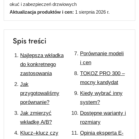
okuć i zabezpieczeń drzwiowych
Aktualizacja produktów i cen:
1 sierpnia 2026 r.
Spis treści
Porównanie modeli
Najlepsza wkładka
i cen
do konkretnego
zastosowania
TOKOZ PRO 300 –
mocny kandydat
Jak
przygotowaliśmy
Kiedy wybrać inny
porównanie?
system?
Jak zmierzyć
Dostępne warianty i
wkładkę A/B?
rozmiary
Klucz–klucz czy
Opinia eksperta E-