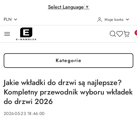
Select Language
▼
PLN
Moje konto
Przejdź do treści głównej
Przejdź do wyszukiwarki
Przejdź do moje konto
Przejdź do menu głównego
Przejdź do stopki
Kategorie
Jakie wkładki do drzwi są najlepsze?
Kompletny przewodnik wyboru wkładek
do drzwi 2026
2026-05-23 18:46:00