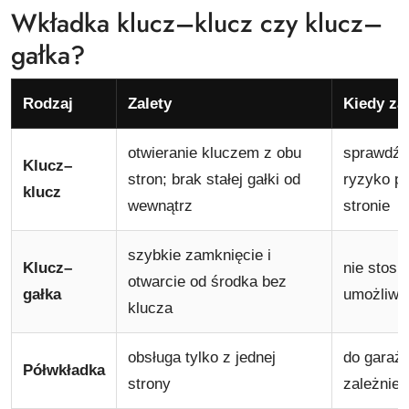
Wkładka klucz–klucz czy klucz–
gałka?
Rodzaj
Zalety
Kiedy za
otwieranie kluczem z obu
sprawdź f
Klucz–
stron; brak stałej gałki od
ryzyko po
klucz
wewnątrz
stronie
szybkie zamknięcie i
Klucz–
nie stosu
otwarcie od środka bez
gałka
umożliwia
klucza
obsługa tylko z jednej
do garażu
Półwkładka
strony
zależnie 